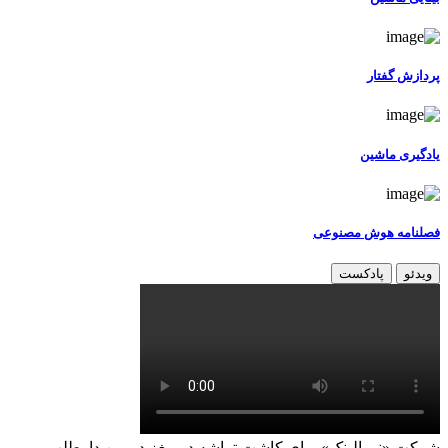
پردازش گفتار
یادگیری ماشین
فصلنامه هوش مصنوعی
ویدئو
پادکست
شرکت «نورالینک» برای کاشت تراشه در مغز دومین داوطلب