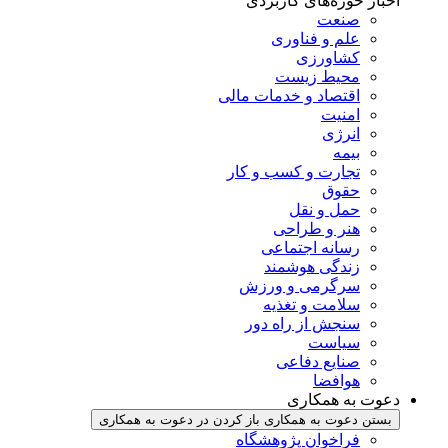
اخبار حوزه‌های کاربردی
صنعت
علم و فناوری
کشاورزی
محیط زیست
اقتصاد و خدمات مالی
امنیت
انرژی
بیمه
تجارت و کسب و کار
حقوق
حمل و نقل
هنر و طراحی
رسانه اجتماعی
زندگی هوشمند
سرگرمی و ورزش
سلامت و تغذیه
سنجش از راه دور
سیاست
صنایع دفاعی
هوافضا
دعوت به همکاری
بستن دعوت به همکاری
باز کردن در دعوت به همکاری
فراخوان پژوهشگاه