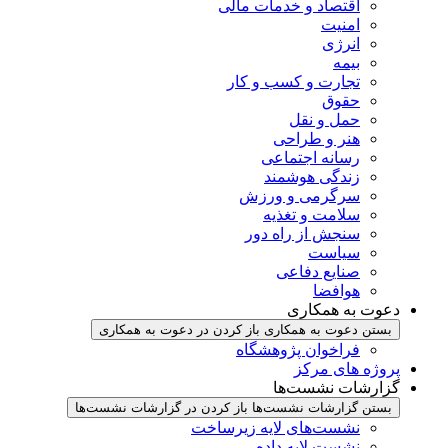
اقتصاد و خدمات مالی
امنیت
انرژی
بیمه
تجارت و کسب و کار
حقوق
حمل و نقل
هنر و طراحی
رسانه اجتماعی
زندگی هوشمند
سرگرمی و ورزش
سلامت و تغذیه
سنجش از راه دور
سیاست
صنایع دفاعی
هوافضا
دعوت به همکاری
بستن دعوت به همکاری
باز کردن در دعوت به همکاری
فراخوان پژوهشگاه
پروژه های مرکز
گزارشات نشست‌ها
بستن گزارشات نشست‌ها
باز کردن در گزارشات نشست‌ها
نشست‌‌های لایه زیرساخت
نشست لایه داده