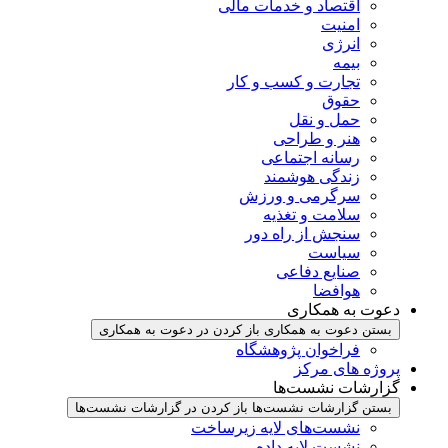
اقتصاد و خدمات مالی
امنیت
انرژی
بیمه
تجارت و کسب و کار
حقوق
حمل و نقل
هنر و طراحی
رسانه اجتماعی
زندگی هوشمند
سرگرمی و ورزش
سلامت و تغذیه
سنجش از راه دور
سیاست
صنایع دفاعی
هوافضا
دعوت به همکاری
بستن دعوت به همکاری
باز کردن در دعوت به همکاری
فراخوان پژوهشگاه
پروژه های مرکز
گزارشات نشست‌ها
بستن گزارشات نشست‌ها
باز کردن در گزارشات نشست‌ها
نشست‌‌های لایه زیرساخت
نشست لایه داده