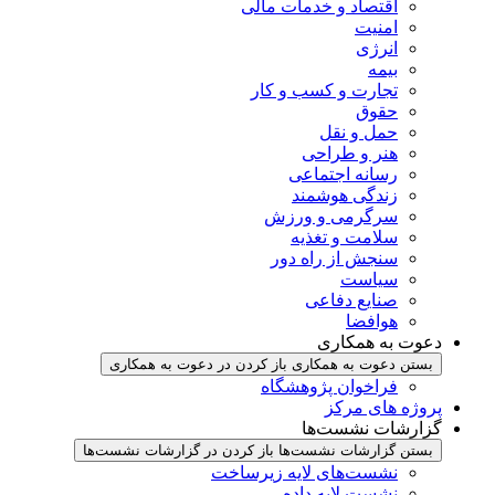
اقتصاد و خدمات مالی
امنیت
انرژی
بیمه
تجارت و کسب و کار
حقوق
حمل و نقل
هنر و طراحی
رسانه اجتماعی
زندگی هوشمند
سرگرمی و ورزش
سلامت و تغذیه
سنجش از راه دور
سیاست
صنایع دفاعی
هوافضا
دعوت به همکاری
بستن دعوت به همکاری
باز کردن در دعوت به همکاری
فراخوان پژوهشگاه
پروژه های مرکز
گزارشات نشست‌ها
بستن گزارشات نشست‌ها
باز کردن در گزارشات نشست‌ها
نشست‌‌های لایه زیرساخت
نشست لایه داده