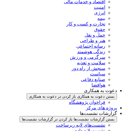
اقتصاد و خدمات مالی
امنیت
انرژی
بیمه
تجارت و کسب و کار
حقوق
حمل و نقل
هنر و طراحی
رسانه اجتماعی
زندگی هوشمند
سرگرمی و ورزش
سلامت و تغذیه
سنجش از راه دور
سیاست
صنایع دفاعی
هوافضا
دعوت به همکاری
بستن دعوت به همکاری
باز کردن در دعوت به همکاری
فراخوان پژوهشگاه
پروژه های مرکز
گزارشات نشست‌ها
بستن گزارشات نشست‌ها
باز کردن در گزارشات نشست‌ها
نشست‌‌های لایه زیرساخت
نشست لایه داده