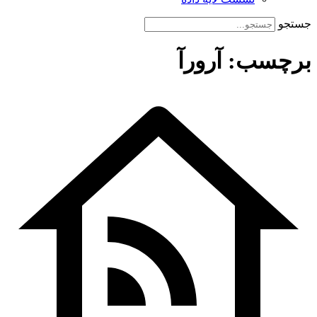
جستجو
برچسب: آرورآ