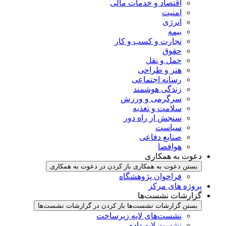
اقتصاد و خدمات مالی
امنیت
انرژی
بیمه
تجارت و کسب و کار
حقوق
حمل و نقل
هنر و طراحی
رسانه اجتماعی
زندگی هوشمند
سرگرمی و ورزش
سلامت و تغذیه
سنجش از راه دور
سیاست
صنایع دفاعی
هوافضا
دعوت به همکاری
بستن دعوت به همکاری
باز کردن در دعوت به همکاری
فراخوان پژوهشگاه
پروژه های مرکز
گزارشات نشست‌ها
بستن گزارشات نشست‌ها
باز کردن در گزارشات نشست‌ها
نشست‌‌های لایه زیرساخت
نشست لایه داده