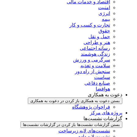
اقتصاد و خدمات مالی
امنیت
انرژی
بیمه
تجارت و کسب و کار
حقوق
حمل و نقل
هنر و طراحی
رسانه اجتماعی
زندگی هوشمند
سرگرمی و ورزش
سلامت و تغذیه
سنجش از راه دور
سیاست
صنایع دفاعی
هوافضا
دعوت به همکاری
بستن دعوت به همکاری
باز کردن در دعوت به همکاری
فراخوان پژوهشگاه
پروژه های مرکز
گزارشات نشست‌ها
بستن گزارشات نشست‌ها
باز کردن در گزارشات نشست‌ها
نشست‌‌های لایه زیرساخت
نشست لایه داده