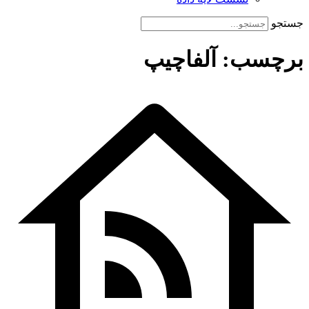
جستجو
برچسب: آلفاچیپ