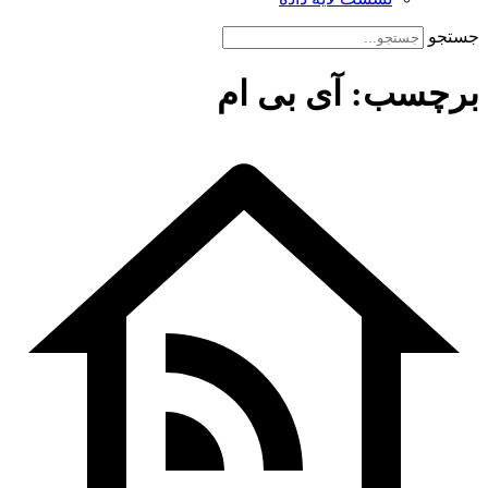
جستجو
برچسب: آی بی ام