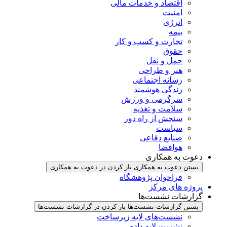
اقتصاد و خدمات مالی
امنیت
انرژی
بیمه
تجارت و کسب و کار
حقوق
حمل و نقل
هنر و طراحی
رسانه اجتماعی
زندگی هوشمند
سرگرمی و ورزش
سلامت و تغذیه
سنجش از راه دور
سیاست
صنایع دفاعی
هوافضا
دعوت به همکاری
بستن دعوت به همکاری
باز کردن در دعوت به همکاری
فراخوان پژوهشگاه
پروژه های مرکز
گزارشات نشست‌ها
بستن گزارشات نشست‌ها
باز کردن در گزارشات نشست‌ها
نشست‌‌های لایه زیرساخت
نشست لایه داده