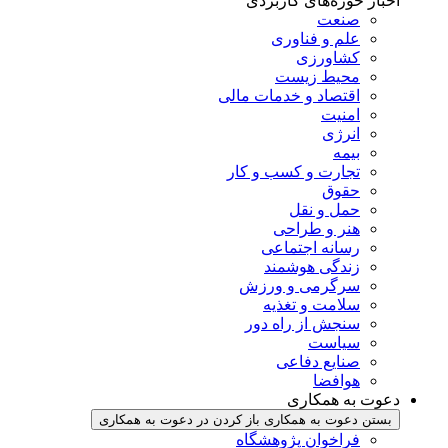
اخبار حوزه‌های کاربردی
صنعت
علم و فناوری
کشاورزی
محیط زیست
اقتصاد و خدمات مالی
امنیت
انرژی
بیمه
تجارت و کسب و کار
حقوق
حمل و نقل
هنر و طراحی
رسانه اجتماعی
زندگی هوشمند
سرگرمی و ورزش
سلامت و تغذیه
سنجش از راه دور
سیاست
صنایع دفاعی
هوافضا
دعوت به همکاری
بستن دعوت به همکاری
باز کردن در دعوت به همکاری
فراخوان پژوهشگاه