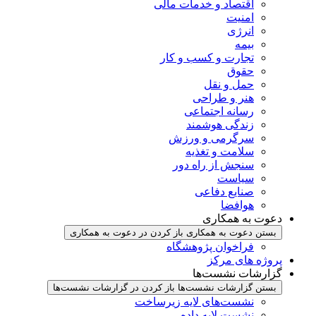
اقتصاد و خدمات مالی
امنیت
انرژی
بیمه
تجارت و کسب و کار
حقوق
حمل و نقل
هنر و طراحی
رسانه اجتماعی
زندگی هوشمند
سرگرمی و ورزش
سلامت و تغذیه
سنجش از راه دور
سیاست
صنایع دفاعی
هوافضا
دعوت به همکاری
بستن دعوت به همکاری
باز کردن در دعوت به همکاری
فراخوان پژوهشگاه
پروژه های مرکز
گزارشات نشست‌ها
بستن گزارشات نشست‌ها
باز کردن در گزارشات نشست‌ها
نشست‌‌های لایه زیرساخت
نشست لایه داده