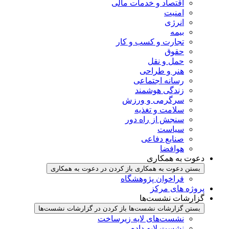
اقتصاد و خدمات مالی
امنیت
انرژی
بیمه
تجارت و کسب و کار
حقوق
حمل و نقل
هنر و طراحی
رسانه اجتماعی
زندگی هوشمند
سرگرمی و ورزش
سلامت و تغذیه
سنجش از راه دور
سیاست
صنایع دفاعی
هوافضا
دعوت به همکاری
بستن دعوت به همکاری
باز کردن در دعوت به همکاری
فراخوان پژوهشگاه
پروژه های مرکز
گزارشات نشست‌ها
بستن گزارشات نشست‌ها
باز کردن در گزارشات نشست‌ها
نشست‌‌های لایه زیرساخت
نشست لایه داده