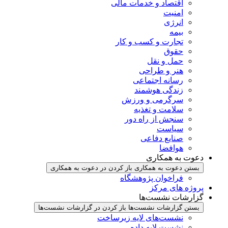
اقتصاد و خدمات مالی
امنیت
انرژی
بیمه
تجارت و کسب و کار
حقوق
حمل و نقل
هنر و طراحی
رسانه اجتماعی
زندگی هوشمند
سرگرمی و ورزش
سلامت و تغذیه
سنجش از راه دور
سیاست
صنایع دفاعی
هوافضا
دعوت به همکاری
بستن دعوت به همکاری
باز کردن در دعوت به همکاری
فراخوان پژوهشگاه
پروژه های مرکز
گزارشات نشست‌ها
بستن گزارشات نشست‌ها
باز کردن در گزارشات نشست‌ها
نشست‌‌های لایه زیرساخت
نشست لایه داده