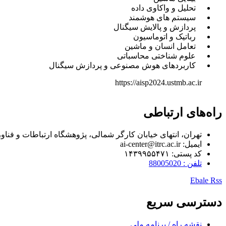
تحلیل و واکاوی داده
سیستم های هوشمند
پردازش و پالایش سیگنال
رباتیک و اتوماسیون
تعامل انسان و ماشین
علوم شناختی محاسباتی
کاربردهای هوش مصنوعی و پردازش سیگنال
https://aisp2024.ustmb.ac.ir
راه‌های ارتباطی
تهران، انتهای خیابان کارگر شمالی، پژوهشگاه ارتباطات و فنا
ایمیل: ai-center@itrc.ac.ir
کد پستی: ۱۴۳۹۹۵۵۴۷۱
تلفن : 88005020
Ebale
Rss
دسترسی سریع
نقشه راه / برنامه ملی