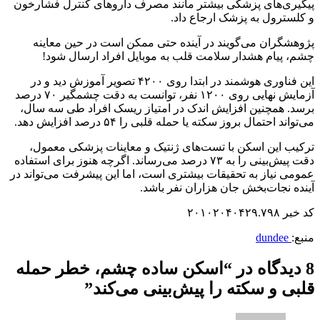
پیگیری‌های پزشکی بیشتر مانند مصرف داروهای کنترل فشارخون
و کلسترول به پزشک ارجاع داد.
پژوهشگران می‌گویند در آینده حتی ممکن است در حین معاینه
چشم، پیام هشدار سلامت قلب به موبایل افراد ارسال شود!
این فناوری هوشمند در ابتدا روی ۴۲۰۰ تصویر آموزش دید و در
آزمایش نهایی روی ۱۲۰۰ نفر، توانست به دقت چشمگیر ۷۰ درصد
برسد. همچنین افزایش اندک در امتیاز ریسک افراد طی سه سال،
می‌تواند احتمال بروز سکته یا حمله قلبی را ۵۴ درصد افزایش دهد.
ترکیب این اسکن با تست‌های ژنتیک و معاینات پزشکی معمول،
دقت پیش‌بینی را به ۷۳ درصد می‌رساند. اگرچه هنوز برای استفاده
عمومی نیاز به تحقیقات بیشتری است، اما این پیشرفت می‌تواند در
آینده نجات‌بخش جان هزاران نفر باشد.
کد خبر ۲۰۱۰۲۰۴۰۴۲۹.۷۹۸
منبع:
dundee
8 دیدگاه در “
اسکن ساده چشم، خطر حمله
قلبی و سکته را پیش‌بینی می‌کند
”