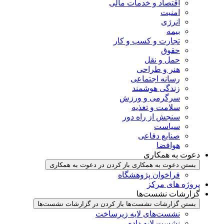
اقتصاد و خدمات مالی
امنیت
انرژی
بیمه
تجارت و کسب و کار
حقوق
حمل و نقل
هنر و طراحی
رسانه اجتماعی
زندگی هوشمند
سرگرمی و ورزش
سلامت و تغذیه
سنجش از راه دور
سیاست
صنایع دفاعی
هوافضا
دعوت به همکاری
بستن دعوت به همکاری
باز کردن در دعوت به همکاری
فراخوان پژوهشگاه
پروژه های مرکز
گزارشات نشست‌ها
بستن گزارشات نشست‌ها
باز کردن در گزارشات نشست‌ها
نشست‌‌های لایه زیرساخت
نشست لایه داده