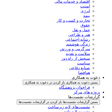
اقتصاد و خدمات مالی
امنیت
انرژی
بیمه
تجارت و کسب و کار
حقوق
حمل و نقل
هنر و طراحی
رسانه اجتماعی
زندگی هوشمند
سرگرمی و ورزش
سلامت و تغذیه
سنجش از راه دور
سیاست
صنایع دفاعی
هوافضا
دعوت به همکاری
بستن دعوت به همکاری
باز کردن در دعوت به همکاری
فراخوان پژوهشگاه
پروژه های مرکز
گزارشات نشست‌ها
بستن گزارشات نشست‌ها
باز کردن در گزارشات نشست‌ها
نشست‌‌های لایه زیرساخت
نشست لایه داده