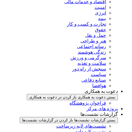
اقتصاد و خدمات مالی
امنیت
انرژی
بیمه
تجارت و کسب و کار
حقوق
حمل و نقل
هنر و طراحی
رسانه اجتماعی
زندگی هوشمند
سرگرمی و ورزش
سلامت و تغذیه
سنجش از راه دور
سیاست
صنایع دفاعی
هوافضا
دعوت به همکاری
بستن دعوت به همکاری
باز کردن در دعوت به همکاری
فراخوان پژوهشگاه
پروژه های مرکز
گزارشات نشست‌ها
بستن گزارشات نشست‌ها
باز کردن در گزارشات نشست‌ها
نشست‌‌های لایه زیرساخت
نشست لایه داده