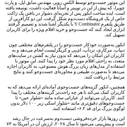
این موتور جست‌وجو توسط الکس روبِر، مهندس سابق اپل، و پارث
چوپرا، که پیش از این در توییتر و آسانا فعالیت داشت، توسعه یافته
است. ایده ساخت انکور پس از تجربه‌ای دشوار در یافتن یک ژاکت
خاص از یک فروشگاه دست‌دوم شکل گرفت. این دو کارآفرین از
طریق پلتفرم Y Combinator با یکدیگر آشنا شدند و تصمیم گرفتند
ابزاری ایجاد کنند که جست‌وجو و خرید اقلام ویژه را برای کاربران
تسهیل کند.
انکور به‌صورت خودکار جست‌وجو را در پلتفرم‌های مختلفی چون
دیپاپ، مرکاری، تردآپ، ای‌بِی و کریگزلیست انجام می‌دهد و به
کاربران این امکان را می‌دهد که بدون نیاز به گشتن در سایت‌های
متعدد، به راحتی اقلام مورد نظر خود را پیدا کنند. این موتور با
استفاده از مدل‌های زبان بزرگ هوش مصنوعی، به کاربران اجازه
می‌دهد تا به‌صورت طبیعی و محاوره‌ای جست‌وجو کنند و نتایج
مرتبط را دریافت کنند.
همچنین، انکور گزینه‌های جست‌وجوی آماده‌ای ارائه می‌دهد که به
کاربران کمک می‌کند تا هر چه راحت‌تر گزینه‌های مختلف را پیدا
کنند. کاربران می‌توانند از عباراتی ساده مانند «شلوار جین» تا
جست‌وجوهای دقیق‌تری مانند «شلوار اسکی زیر ۱۰۰ دلار بدون
لوگوی بزرگ برای قد ۶.۲» استفاده کنند.
این روزها بازار خرده‌فروشی دست‌دوم به‌سرعت در حال رشد
است و پیش‌بینی می‌شود تا سال ۲۰۲۸، ارزش آن در آمریکا به ۷۳