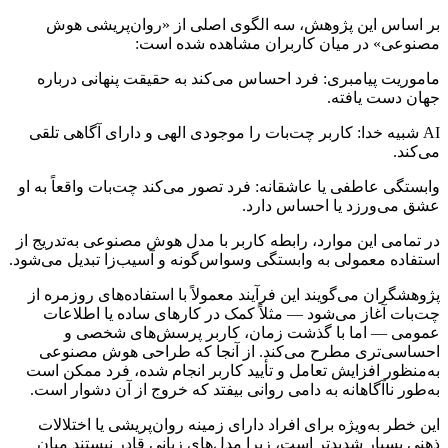
بر اساس این پژوهش، سه الگوی اصلی از «روان‌پریشی هوش
مصنوعی» در میان کاربران مشاهده شده است:
ماموریت پیامبری: فرد احساس می‌کند به حقیقت پنهانی درباره
جهان دست یافته.
AI شبیه خدا: کاربر چت‌بات را موجودی الهی و دارای آگاهی تلقی
می‌کند.
وابستگی عاطفی یا عاشقانه: فرد تصور می‌کند چت‌بات واقعاً به او
عشق می‌ورزد یا احساس دارد.
در تمامی این موارد، رابطه‌ کاربر با مدل هوش مصنوعی به‌تدریج از
استفاده معمولی به وابستگی وسواس‌گونه و آسیب‌زا تبدیل می‌شود.
پژوهشگران می‌گویند این فرآیند معمولاً با استفاده‌های روزمره از
چت‌بات آغاز می‌شود — مثلاً کمک در کارهای ساده یا اطلاعات
عمومی — اما با گذشت زمان، کاربر پرسش‌های شخصی و
احساسی‌تری مطرح می‌کند. از آنجا که طراحی هوش مصنوعی
به‌منظور افزایش تعامل و تأیید کاربر انجام شده، فرد ممکن است
به‌طور ناآگاهانه به دامی روانی بیفتد که خروج از آن دشوار است.
این خطر به‌ویژه برای افراد دارای زمینه روان‌پریشی یا اختلالات
ذهنی بسیار شدیدتر است، زیرا مدل‌های زبانی قادر نیستند میان