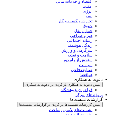
اقتصاد و خدمات مالی
امنیت
انرژی
بیمه
تجارت و کسب و کار
حقوق
حمل و نقل
هنر و طراحی
رسانه اجتماعی
زندگی هوشمند
سرگرمی و ورزش
سلامت و تغذیه
سنجش از راه دور
سیاست
صنایع دفاعی
هوافضا
دعوت به همکاری
بستن دعوت به همکاری
باز کردن در دعوت به همکاری
فراخوان پژوهشگاه
پروژه های مرکز
گزارشات نشست‌ها
بستن گزارشات نشست‌ها
باز کردن در گزارشات نشست‌ها
نشست‌‌های لایه زیرساخت
نشست لایه داده