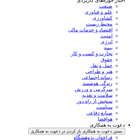
اخبار حوزه‌های کاربردی
صنعت
علم و فناوری
کشاورزی
محیط زیست
اقتصاد و خدمات مالی
امنیت
انرژی
بیمه
تجارت و کسب و کار
حقوق
حمل و نقل
هنر و طراحی
رسانه اجتماعی
زندگی هوشمند
سرگرمی و ورزش
سلامت و تغذیه
سنجش از راه دور
سیاست
صنایع دفاعی
هوافضا
دعوت به همکاری
بستن دعوت به همکاری
باز کردن در دعوت به همکاری
فراخوان پژوهشگاه