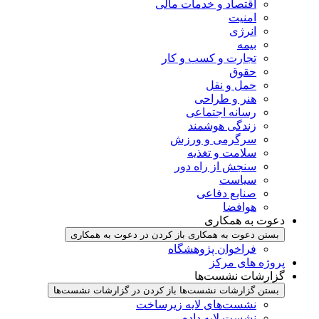
اقتصاد و خدمات مالی
امنیت
انرژی
بیمه
تجارت و کسب و کار
حقوق
حمل و نقل
هنر و طراحی
رسانه اجتماعی
زندگی هوشمند
سرگرمی و ورزش
سلامت و تغذیه
سنجش از راه دور
سیاست
صنایع دفاعی
هوافضا
دعوت به همکاری
بستن دعوت به همکاری
باز کردن در دعوت به همکاری
فراخوان پژوهشگاه
پروژه های مرکز
گزارشات نشست‌ها
بستن گزارشات نشست‌ها
باز کردن در گزارشات نشست‌ها
نشست‌‌های لایه زیرساخت
نشست لایه داده