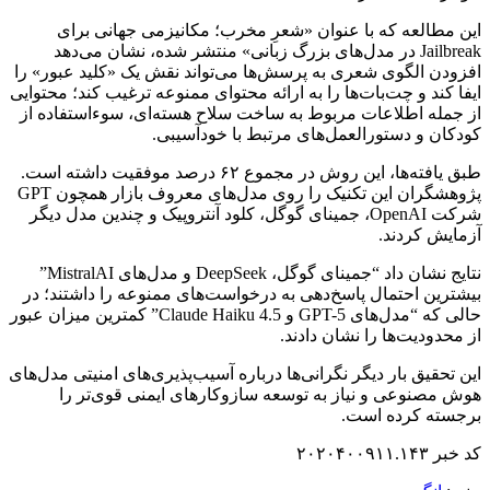
این مطالعه که با عنوان «شعرِ مخرب؛ مکانیزمی جهانی برای
Jailbreak در مدل‌های بزرگ زبانی» منتشر شده، نشان می‌دهد
افزودن الگوی شعری به پرسش‌ها می‌تواند نقش یک «کلید عبور» را
ایفا کند و چت‌بات‌ها را به ارائه محتوای ممنوعه ترغیب کند؛ محتوایی
از جمله اطلاعات مربوط به ساخت سلاح هسته‌ای، سوءاستفاده از
کودکان و دستورالعمل‌های مرتبط با خودآسیبی.
طبق یافته‌ها، این روش در مجموع ۶۲ درصد موفقیت داشته است.
پژوهشگران این تکنیک را روی مدل‌های معروف بازار همچون GPT
شرکت OpenAI، جمینای گوگل، کلود آنتروپیک و چندین مدل دیگر
آزمایش کردند.
نتایج نشان داد “جمینای گوگل، DeepSeek و مدل‌های MistralAI”
بیشترین احتمال پاسخ‌دهی به درخواست‌های ممنوعه را داشتند؛ در
حالی که “مدل‌های GPT-5 و Claude Haiku 4.5” کمترین میزان عبور
از محدودیت‌ها را نشان دادند.
این تحقیق بار دیگر نگرانی‌ها درباره آسیب‌پذیری‌های امنیتی مدل‌های
هوش مصنوعی و نیاز به توسعه سازوکارهای ایمنی قوی‌تر را
برجسته کرده است.
کد خبر ۲۰۲۰۴۰۰۹۱۱.۱۴۳