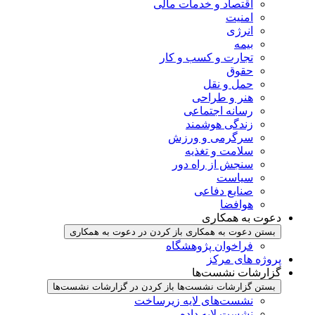
اقتصاد و خدمات مالی
امنیت
انرژی
بیمه
تجارت و کسب و کار
حقوق
حمل و نقل
هنر و طراحی
رسانه اجتماعی
زندگی هوشمند
سرگرمی و ورزش
سلامت و تغذیه
سنجش از راه دور
سیاست
صنایع دفاعی
هوافضا
دعوت به همکاری
بستن دعوت به همکاری
باز کردن در دعوت به همکاری
فراخوان پژوهشگاه
پروژه های مرکز
گزارشات نشست‌ها
بستن گزارشات نشست‌ها
باز کردن در گزارشات نشست‌ها
نشست‌‌های لایه زیرساخت
نشست لایه داده