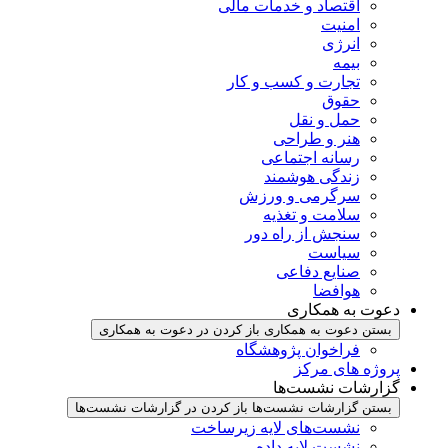
اقتصاد و خدمات مالی
امنیت
انرژی
بیمه
تجارت و کسب و کار
حقوق
حمل و نقل
هنر و طراحی
رسانه اجتماعی
زندگی هوشمند
سرگرمی و ورزش
سلامت و تغذیه
سنجش از راه دور
سیاست
صنایع دفاعی
هوافضا
دعوت به همکاری
بستن دعوت به همکاری
باز کردن در دعوت به همکاری
فراخوان پژوهشگاه
پروژه های مرکز
گزارشات نشست‌ها
بستن گزارشات نشست‌ها
باز کردن در گزارشات نشست‌ها
نشست‌‌های لایه زیرساخت
نشست لایه داده