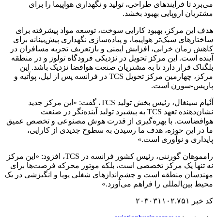
می‌برد تا فرآیندهای طراحی، تولید و نگهداری هواپیما را برای
مشتریان اروپایی بهبود بخشد.
هدف این مرکز، بهبود کارایی سوخت، توسعه مواد پیشرفته برای
ساختارهای سبک‌تر هواپیما، و پیاده‌سازی نگهداری پیش‌بینانه برای
کاهش زمان خرابی، افزایش ایمنی و بازتعریف تجربه مسافران در
آینده است. این مرکز تحویل در نزدیکی فرودگاه تولوز و در منطقه
بلگناک قرار دارد تا به مشتریان صنعت هوافضا نزدیک باشد. این
مرکز، چهارمین مرکز تحویل TCS در فرانسه پس از لیل، پوآتیه و
پاریس-سورن است.
آنُپام سینغال، رئیس بخش تولید TCS، گفت: «این مرکز جدید
نشان‌دهنده تعهد TCS به پیشبرد تولید آینده‌نگر در صنعت
هوافضاست. با بهره‌گیری از قدرت هوش مصنوعی و تخصص عمیق
ما در این حوزه، هدف ما رسیدن به سطوح جدیدی از کارایی،
پایداری و نوآوری است.»
رامموهان گورننی، رئیس کشور فرانسه در TCS، افزود: «این مرکز
نه تنها یک مرکز تخصصی است، بلکه موتور محرکه فرصت‌ها برای
مهندسان منطقه است و چشم‌اندازهای شغلی پویا و انگیزشی در یک
محیط بین‌المللی را فراهم می‌آورد.»
کد خبر ۲۰۳۰۳۱۱۰۲.۷۵۱