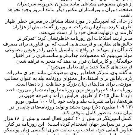
از هوش مصنوعی مشاغلی مانند مدیران تحریریه، سردبیران
صفحه، دبیران و ویراستاران عکس دیگر مانند امروز وجود نخواهد
داشت.
در حالی که اسپرینگر در مورد تعداد مشاغل در معرض خطر اظهار
نظری نکرده، منابع این شرکت به رویترز گفتند، بیش از هزاران
کارمندان درنهایت شغل خود را از دست می‌دهند.
مدیر ارشد اطلاعات این روزنامه خاطرنشان کرد: “تمرکز بر
چالش‌های نظارتی و فرصت‌هایی است که این فناوری برای مصرف
کنندگان باز می‌کند. در واقع ما پتانسیل بالایی را در هوس مصنوعی
مولد می‌بینیم که محصولات جذاب‌تر و مناسب‌تری را در اختیار
خوانندگان و کاربرانمان قرار می‌دهد که منجر به فراهم شدن
فرصت‌های کاملا جدید برای تعامل می‌شود”.
به گفته وی، تمرکز قطعا بر روی موضوعاتی مانند اجرای مقررات
لازم، پاداش برای استفاده از محتوای روزنامه بیلد به عنوان مطالب
آموزشی برای مدل‌های زبان بزرگ و حفاظت از داده‌ها است.
روزنامه بیلد که پرفروش‌ترین روزنامه اروپا به شمار می‌رود، قصد
دارد تا سال ۲۰۲۵ از طریق افزایش درآمد و صرفه جویی در
هزینه‌ها، درآمد نشریات بیلد و ولت خود را تا ۱۰۰ میلیون یورو
(۱۰۹.۱۴ میلیون دلار) بهبود بخشد و تولید روزنامه‌های چاپی را در
میان مدت به طور کامل متوقف کند.
اکسل اسپرینگر در بیش از
۴۰
کشور فعال است و بیش از
۱۸
هزار
نفر را در سراسر جهان استخدام کرده است؛ این روزنامه در کنار
عناوین آلمانی خود، صاحب وب سایت خبری انگلیسی زبان پولیتیکو،