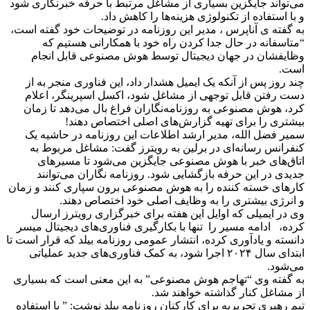
می‌تواند جایگزین بسیاری از مشاغل مرتبط با حرفه خبرنگاری شود
و با استفاده از تکنولوژی هزینه‌ها را کاهش داد.
به گفته ی آناپرس ، مدیر این روزنامه در توضیحات خود گفته است،
“متاسفانه در حال جدا کردن راه خود با همکارانی هستیم که
وظایفشان در جهان دیجیتال توسط هوش مصنوعی قابل انجام
است.
چند روز پس از آنکه یک ایمیل هشدار داد، این فناوری منجر به از
دست رفتن قابل توجهی از مشاغل شود، اکسل اسپرینگر، اعلام
کرد، هوش مصنوعی به روزنامه‌نگاران فراغ بال می‌دهد تا زمان
بیشتری را برای تهیه گزارش‌های اصلی اختصاص دهند!
سمیر فضل الله، مدیر ارشد اطلاعات این روزنامه در حاشیه یک
کنفرانس رسانه‌ای در برلین به رویترز گفت: مشاغل مربوط به
اتاق‌های خبر با هوش مصنوعی جایگزین می‌شود تا مسیر‌های
جدیدی در این حرفه بازگشایی شود. روزنامه نگاران می‌توانند
کار‌های خسته کننده را به هوش مصنوعی برون سپاری کنند و زمان
و انرژی بیشتری را به وظایف اصلی خود اختصاص دهند.
وی در ایمیلی که اوایل این هفته برای خبرگزاری رویترز ارسال
کرده، ادامه مسیر را تنها با بکارگیری فناوری‌های دیجیتال میسر
دانسته و یادآوری کرده، انتشار عمومی روزنامه بیلد که قرار است تا
ابتدای سال ۲۰۲۴ اجرا شود، به کمک فناوری‌های جدید عملیاتی
می‌شود.
به گفته وی “تهاجم هوش مصنوعی” به این معنی است که بسیاری
از مشاغل کنار گذاشته خواهند شد.
تیم رهبری تحریریه برای کارکنان روزنامه بیلد نوشت: ” با استفاده