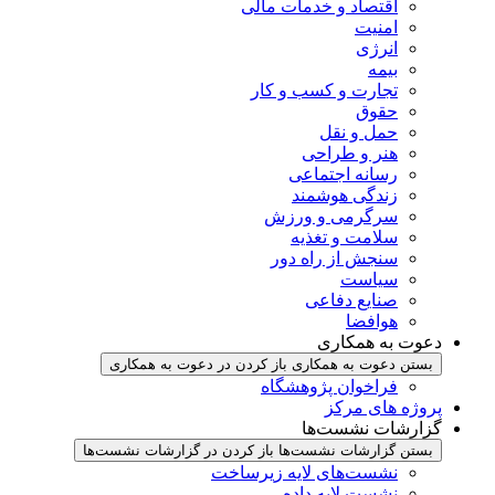
اقتصاد و خدمات مالی
امنیت
انرژی
بیمه
تجارت و کسب و کار
حقوق
حمل و نقل
هنر و طراحی
رسانه اجتماعی
زندگی هوشمند
سرگرمی و ورزش
سلامت و تغذیه
سنجش از راه دور
سیاست
صنایع دفاعی
هوافضا
دعوت به همکاری
بستن دعوت به همکاری
باز کردن در دعوت به همکاری
فراخوان پژوهشگاه
پروژه های مرکز
گزارشات نشست‌ها
بستن گزارشات نشست‌ها
باز کردن در گزارشات نشست‌ها
نشست‌‌های لایه زیرساخت
نشست لایه داده