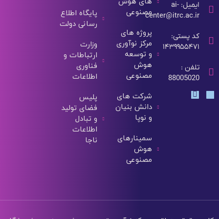
های هوش
ایمیل: ai-
مصنوعی
پایگاه اطلاع
center@itrc.ac.ir
رسانی دولت
پروژه های
کد پستی:
مرکز نوآوری
وزارت
۱۴۳۹۹۵۵۴۷۱
و توسعه
ارتباطات و
هوش
فناوری
تلفن :
مصنوعی
اطلاعات
88005020
شرکت های
پلیس
دانش بنیان
فضای تولید
و نوپا
و تبادل
اطلاعات
سمینارهای
ناجا
هوش
مصنوعی