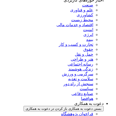
اخبار حوزه‌های کاربردی
صنعت
علم و فناوری
کشاورزی
محیط زیست
اقتصاد و خدمات مالی
امنیت
انرژی
بیمه
تجارت و کسب و کار
حقوق
حمل و نقل
هنر و طراحی
رسانه اجتماعی
زندگی هوشمند
سرگرمی و ورزش
سلامت و تغذیه
سنجش از راه دور
سیاست
صنایع دفاعی
هوافضا
دعوت به همکاری
بستن دعوت به همکاری
باز کردن در دعوت به همکاری
فراخوان پژوهشگاه