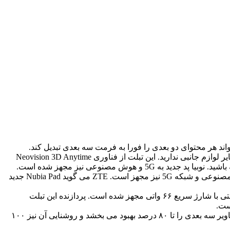
ZTE در کنگره جهانی موبایل از نسخه دوم تبلت Nubia Pad 3D خود رونمایی کرد که با آن برای مشاهده تصاویر سه بعدی نیازی به عینک یا سایر لوازم جانبی ندارید. این تبلت از فناوری Neovision 3D Anytime
 مصنوعی نیز مجهز شده است.
بر اساس گزارش دیجیاتو ، نسخه دوم Nubia Pad ZTE قابلیت تولید تصاویر سه بعدی بدون نیاز به عینک مخصوص را دارد. این تبلت به هوش مصنوعی و شبکه 5G نیز مجهز است. ZTE می گوید Nubia Pad جدید
Nubia Pad 3D II از صفحه نمایش ۱۲.۱ اینچی با وضوح ۲.5K و نرخ تجدید ۱۴۴ هرتز استفاده می کند. همچنین به باتری ۱۰۰۰۰ میلی آمپر ساعتی با شارژ سریع ۶۶ واتی مجهز شده است. پردازنده این تبلت
به گفته ZTE، این تبلت با الگوریتم های ویژه پردازش تصویر و لنزهای کریستال مایع خود تصاویر سه بعدی واقعی تولید می کند که وضوح تصاویر سه بعدی را تا ۸۰ درصد بهبود می بخشد و روشنایی آن نیز ۱۰۰