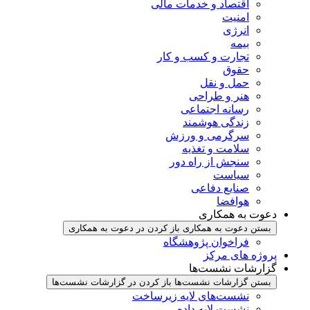
اقتصاد و خدمات مالی
امنیت
انرژی
بیمه
تجارت و کسب و کار
حقوق
حمل و نقل
هنر و طراحی
رسانه اجتماعی
زندگی هوشمند
سرگرمی و ورزش
سلامت و تغذیه
سنجش از راه دور
سیاست
صنایع دفاعی
هوافضا
دعوت به همکاری
بستن دعوت به همکاری
باز کردن در دعوت به همکاری
فراخوان پژوهشگاه
پروژه های مرکز
گزارشات نشست‌ها
بستن گزارشات نشست‌ها
باز کردن در گزارشات نشست‌ها
نشست‌‌های لایه زیرساخت
نشست لایه داده