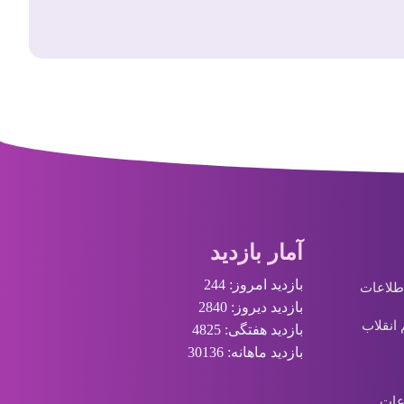
OpenAI از خانواده جدید مدل‌
12 مرداد 1405
آمار بازدید
بازدید امروز: 244
اطلاعات
بازدید دیروز: 2840
 انقلاب
بازدید هفتگی: 4825
بازدید ماهانه: 30136
عات