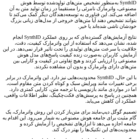
SynthID به‌منظور تشخیص متن‌های تولیدشده توسط هوش
مصنوعی، واترمارک نامرئی را مستقیماً در زمان تولید متن به آن
اضافه می‌کند. این فناوری به توسعه‌دهندگان دیگر کمک می‌کند تا
بتوانند تشخیص دهند آیا متن‌های خروجی از مدل‌های زبانی بزرگ
خودشان ناشی شده‌اند یا خیر.
نتایج آزمایش‌های گسترده‌ای که بر روی عملکرد SynthID انجام
شده، نشان می‌دهد که استفاده از این واترمارک کیفیت، دقت،
خلاقیت یا سرعت متن‌های تولیدی را تحت تأثیر قرار نمی‌دهد. در این
آزمایش، کاربران به‌صورت زنده کیفیت پاسخ‌های مدل هوش
مصنوعی را ارزیابی کردند و هیچ تفاوتی در کیفیت و کارایی بین
متن‌های دارای واترمارک و بدون آن مشاهده نکردند.
با این حال، SynthID محدودیت‌هایی نیز دارد. این واترمارک در برابر
برخی تغییرات مانند ویرایش سبک و کوتاه کردن متن مقاوم است،
اما در مواردی مانند بازنویسی یا ترجمه متن، کارایی کمتری دارد.
همچنین در پاسخ به پرسش‌های فکت‌چکینگ، نظیر اطلاعات واقعی،
عملکرد آن کاهش می‌یابد.
تصمیم گوگل دیپ‌مایند برای متن‌باز کردن این روش واترمارک، یک
گام مثبت برای جامعه هوش مصنوعی به شمار می‌رود. این اقدام به
جامعه اجازه می‌دهد تا ابزارهای تشخیص را آزمایش کرده و
محدودیت‌های این تکنیک‌ها را بهتر درک کند.