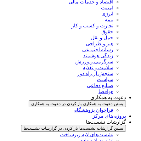
اقتصاد و خدمات مالی
امنیت
انرژی
بیمه
تجارت و کسب و کار
حقوق
حمل و نقل
هنر و طراحی
رسانه اجتماعی
زندگی هوشمند
سرگرمی و ورزش
سلامت و تغذیه
سنجش از راه دور
سیاست
صنایع دفاعی
هوافضا
دعوت به همکاری
بستن دعوت به همکاری
باز کردن در دعوت به همکاری
فراخوان پژوهشگاه
پروژه های مرکز
گزارشات نشست‌ها
بستن گزارشات نشست‌ها
باز کردن در گزارشات نشست‌ها
نشست‌‌های لایه زیرساخت
نشست لایه داده