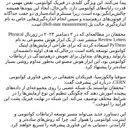
پیدا می‌کنند. این ویژگی کلیدی در فیزیک کوانتومی، نقش مهمی در
قدرت رایانه‌های کوانتومی دارد. بااین‌حال، ایجاد این پیوندها همیشه
چالش‌برانگیز بوده است، زیرا مستلزم آماده‌سازی دو جفت جداگانه
از فوتون‌های درهم‌تنیده و سپس انجام اندازه‌گیری‌هایی خاص به نام
اندازه‌گیری حالت بل (Bell-state measurement) است.
محققان در مطالعه‌ای که در ۲ دسامبر ۲۰۲۴ در ژورنال Physical
Review Letters منتشر شد، از یک ابزار هوش مصنوعی به نام
PyTheus استفاده کردند که برای طراحی آزمایش‌های اپتیک
کوانتومی توسعه یافته است. درحالی‌که هدف اولیه دانشمندان
بازتولید روش‌های متداول برای تعویض درهم‌تنیدگی در ارتباطات
کوانتومی بود، این ابزار هوش مصنوعی به‌طور مداوم روشی بسیار
ساده‌تر را پیشنهاد کرد.
سوفیا والکورسیا، فیزیکدان تحقیقاتی در بخش فناوری کوانتومی
CERN، درباره این پیشرفت گفت:
“محققان توانستند یک شبکه عصبی را روی مجموعه‌ای از داده‌های
پیچیده آموزش دهند که چگونگی تنظیم این نوع آزمایش‌ها را در
شرایط مختلف توصیف می‌کند. این شبکه در نهایت فیزیک پشت این
فرآیند را آموخت.”
این دستاورد جدید می‌تواند مسیر توسعه ارتباطات کوانتومی و
اینترنت کوانتومی را هموار کند، چرا که روش‌های ساده‌تر و
کارآمدتر، دستیابی به این فناوری پیشرفته را تسریع خواهند کرد.