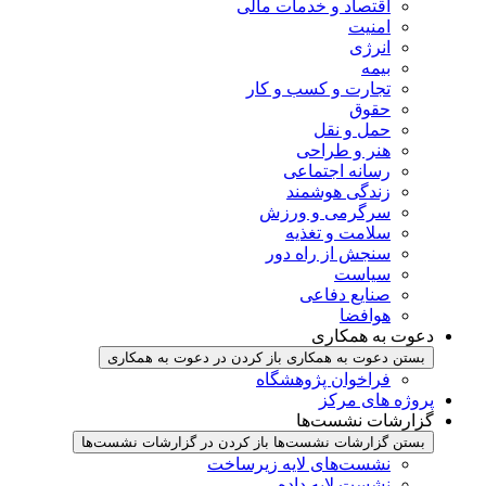
اقتصاد و خدمات مالی
امنیت
انرژی
بیمه
تجارت و کسب و کار
حقوق
حمل و نقل
هنر و طراحی
رسانه اجتماعی
زندگی هوشمند
سرگرمی و ورزش
سلامت و تغذیه
سنجش از راه دور
سیاست
صنایع دفاعی
هوافضا
دعوت به همکاری
بستن دعوت به همکاری
باز کردن در دعوت به همکاری
فراخوان پژوهشگاه
پروژه های مرکز
گزارشات نشست‌ها
بستن گزارشات نشست‌ها
باز کردن در گزارشات نشست‌ها
نشست‌‌های لایه زیرساخت
نشست لایه داده