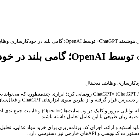
امی بلند در خودکارسازی وظایف دیجیتال
شرکت OpenAI از یک ابزار هوش مصنوعی جدید به نام «عامل ChatGPT» (ChatGPT Agent
ای خارجی نیز دسترسی دارد.