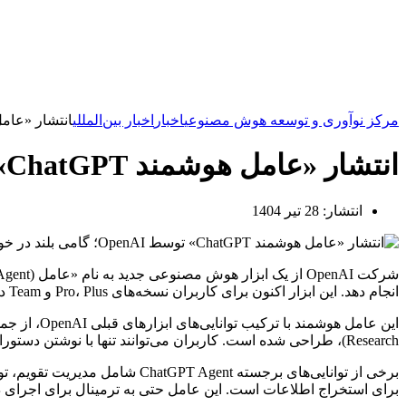
مرکز نوآوری و توسعه هوش مصنوعی
اخبار
اخبار بین‌المللی
انتشار «عامل هوشمند ChatGPT» توسط OpenAI؛ گ
انتشار «عامل هوشمند ChatGPT» توسط OpenAI؛ گامی بلند در خودکارسازی وظایف دیجیتال
انتشار:
28 تیر 1404
انجام دهد. این ابزار اکنون برای کاربران نسخه‌های Pro، Plus و Team در دسترس قرار گرفته و از طریق منوی ابزارهای ChatGPT و فعال‌سازی گزینه «حالت عامل» قابل استفاده است.
Research)، طراحی شده است. کاربران می‌توانند تنها با نوشتن دستورات به زبان طبیعی با این عامل تعامل داشته باشند.
برای استخراج اطلاعات است. این عامل حتی به ترمینال برای اجرای دستورات کدنویسی و APIه