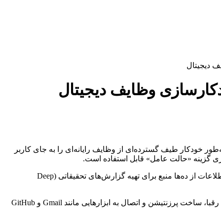
) رونمایی کرد؛ ابزاری چندمنظوره که می‌تواند به‌طور خودکار طیف گسترده‌ای از وظایف رایانه‌ای را به جای کاربر
این عامل هوشمند با ترکیب توانایی‌های ابزارهای قبلی OpenAI، از جمله توانایی مرور و کلیک در وب‌سایت‌ها (Operator) و قابلیت جمع‌بندی اطلاعات از ده‌ها منبع برای تهیه گزارش‌های تحقیقاتی (Deep
برخی از توانایی‌های برجسته ChatGPT Agent شامل مدیریت تقویم، تولید اسلاید و ارائه، اجرای کد، برنامه‌ریزی برای خرید مواد غذایی، تحلیل رقبا، ساخت پرزنتیشن و اتصال به ابزارهایی مانند Gmail و GitHub