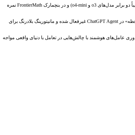
OpenAI می‌گوید مدل پایه‌ی عامل جدید، عملکردی پیشرفته دارد؛ برای مثال در آزمون دشوار “آخرین آزمون بشریت” نمره ۴۱.۶ درصد (تقریباً دو برابر مدل‌های o3 و o4-mini) و در بنچمارک FrontierMath نمره
در کنار قابلیت‌های جدید، OpenAI تدابیر ایمنی ویژه‌ای نیز در نظر گرفته است. به‌دلیل امکان سوءاستفاده از این ابزار، ویژگی‌هایی نظیر «حافظه» در ChatGPT Agent غیرفعال شده و مانیتورینگ بلادرنگ برای
یش‌تر، فناوری عامل‌های هوشمند با چالش‌هایی در تعامل با دنیای واقعی مواجه