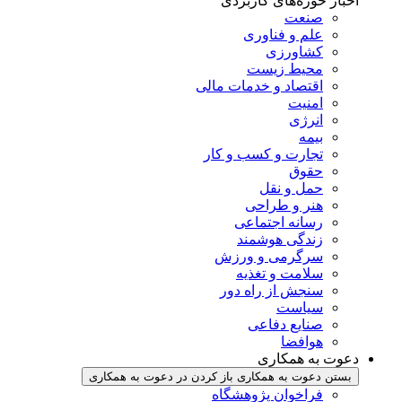
اخبار حوزه‌های کاربردی
صنعت
علم و فناوری
کشاورزی
محیط زیست
اقتصاد و خدمات مالی
امنیت
انرژی
بیمه
تجارت و کسب و کار
حقوق
حمل و نقل
هنر و طراحی
رسانه اجتماعی
زندگی هوشمند
سرگرمی و ورزش
سلامت و تغذیه
سنجش از راه دور
سیاست
صنایع دفاعی
هوافضا
دعوت به همکاری
بستن دعوت به همکاری
باز کردن در دعوت به همکاری
فراخوان پژوهشگاه