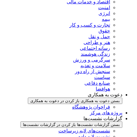
اقتصاد و خدمات مالی
امنیت
انرژی
بیمه
تجارت و کسب و کار
حقوق
حمل و نقل
هنر و طراحی
رسانه اجتماعی
زندگی هوشمند
سرگرمی و ورزش
سلامت و تغذیه
سنجش از راه دور
سیاست
صنایع دفاعی
هوافضا
دعوت به همکاری
بستن دعوت به همکاری
باز کردن در دعوت به همکاری
فراخوان پژوهشگاه
پروژه های مرکز
گزارشات نشست‌ها
بستن گزارشات نشست‌ها
باز کردن در گزارشات نشست‌ها
نشست‌‌های لایه زیرساخت
نشست لایه داده