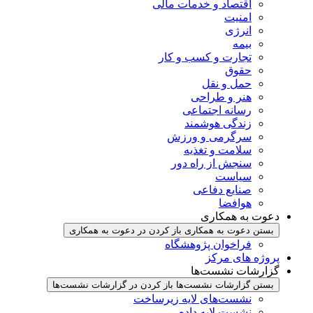
اقتصاد و خدمات مالی
امنیت
انرژی
بیمه
تجارت و کسب و کار
حقوق
حمل و نقل
هنر و طراحی
رسانه اجتماعی
زندگی هوشمند
سرگرمی و ورزش
سلامت و تغذیه
سنجش از راه دور
سیاست
صنایع دفاعی
هوافضا
دعوت به همکاری
بستن دعوت به همکاری
باز کردن در دعوت به همکاری
فراخوان پژوهشگاه
پروژه های مرکز
گزارشات نشست‌ها
بستن گزارشات نشست‌ها
باز کردن در گزارشات نشست‌ها
نشست‌‌های لایه زیرساخت
نشست لایه داده