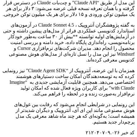
این مدل از طریق “Claude API” و چت‌بات Claude در دسترس قرار
گرفته و با همان تعرفه نسخه قبلی عرضه می‌شود: ۳ دلار برای هر
یک میلیون توکن ورودی و ۱۵ دلار برای هر یک میلیون توکن خروجی.
به گفته پژوهشگران آنتروپیک ، Claude Sonnet 4.5 در آزمون‌های
استاندارد کدنویسی عملکردی فراتر از مدل‌های پیشین داشته و حتی
در آزمایش‌های اولیه توانسته **بیش از ۳۰ ساعت به‌طور خودکار
برنامه‌نویسی، راه‌اندازی پایگاه داده، خرید دامنه و بررسی امنیت
محصول را انجام دهد. مدیران شرکت‌های نرم‌افزاری Cursor و
Windsurf نیز این مدل را نسل تازه‌ای از مدل‌های هوش مصنوعی
کدنویس معرفی کرده‌اند.
همزمان با این عرضه، آنتروپیک از “Claude Agent SDK” نیز رونمایی
کرده که به توسعه‌دهندگان امکان ساخت دستیارهای هوشمند
اختصاصی می‌دهد. همچنین قابلیت آزمایشی جدیدی به “Imagine
with Claude” برای کاربران ویژه فعال شده که امکان تولید
نرم‌افزار به‌صورت زنده و در لحظه را فراهم می‌کند.
این رونمایی در شرایطی انجام می‌شود که رقابت بین غول‌های
هوش مصنوعی مانند اپن ای آی، آنتروپیک و دیگران شدیدتر از
همیشه است؛ به‌گونه‌ای که هر چند ماه شاهد معرفی یک مدل
پرچم‌دار جدید هستیم.
کد خبر ۲۱۲۰۴۰۷۰۹.۰۲۶