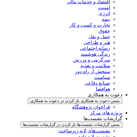
اقتصاد و خدمات مالی
امنیت
انرژی
بیمه
تجارت و کسب و کار
حقوق
حمل و نقل
هنر و طراحی
رسانه اجتماعی
زندگی هوشمند
سرگرمی و ورزش
سلامت و تغذیه
سنجش از راه دور
سیاست
صنایع دفاعی
هوافضا
دعوت به همکاری
بستن دعوت به همکاری
باز کردن در دعوت به همکاری
فراخوان پژوهشگاه
پروژه های مرکز
گزارشات نشست‌ها
بستن گزارشات نشست‌ها
باز کردن در گزارشات نشست‌ها
نشست‌‌های لایه زیرساخت
نشست لایه داده