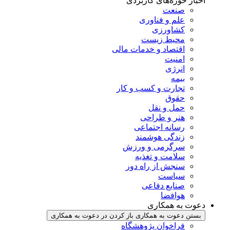
اخبار حوزه‌های کاربردی
صنعت
علم و فناوری
کشاورزی
محیط زیست
اقتصاد و خدمات مالی
امنیت
انرژی
بیمه
تجارت و کسب و کار
حقوق
حمل و نقل
هنر و طراحی
رسانه اجتماعی
زندگی هوشمند
سرگرمی و ورزش
سلامت و تغذیه
سنجش از راه دور
سیاست
صنایع دفاعی
هوافضا
دعوت به همکاری
بستن دعوت به همکاری
باز کردن در دعوت به همکاری
فراخوان پژوهشگاه