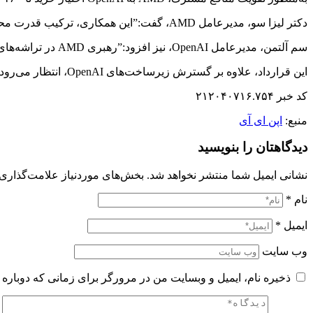
دکتر لیزا سو، مدیرعامل AMD، گفت:”این همکاری، ترکیب قدرت محاسباتی AMD و نوآوری OpenAI است که زمینه‌ساز بزرگ‌ترین توسعه زیرساخت هوش مصنوعی در جهان خواهد شد.”
سم آلتمن، مدیرعامل OpenAI، نیز افزود:”رهبری AMD در تراشه‌های پرقدرت به ما کمک می‌کند تا سریع‌تر پیش برویم و مزایای هوش مصنوعی پیشرفته را زودتر در اختیار همه قرار دهیم.”
این قرارداد، علاوه بر گسترش زیرساخت‌های OpenAI، انتظار می‌رود ده‌ها میلیارد دلار درآمد برای AMD به همراه داشته باشد و مسیر پیشرفت کل اکوسیستم هوش مصنوعی را تسریع کند.
کد خبر ۲۱۲۰۴۰۷۱۶.۷۵۴
منبع:
اپن ای آی
دیدگاهتان را بنویسید
نشانی ایمیل شما منتشر نخواهد شد.
بخش‌های موردنیاز علامت‌گذاری 
نام
*
ایمیل
*
وب‌ سایت
ذخیره نام، ایمیل و وبسایت من در مرورگر برای زمانی که دوباره 