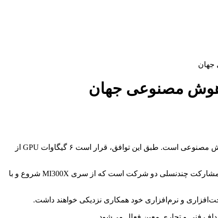
شرکت AMD و OpenAI از آغاز شراکت استراتژیک جدیدی خبر دادند که هدف آن تأمین توان پردازشی عظیم برای نسل بعدی زیرساخت هوش مصنوعی است. طبق این توافق، قرار است ۶ گیگاوات GPU از
مرحله نخست این طرح شامل استقرار ۱ گیگاوات از تراشه‌های MI450 است که از نیمه دوم سال ۲۰۲۶ آغاز می‌شود. این همکاری، ادامه‌ی مشارکت چند‌نسلی دو شرکت است که از سری MI300X شروع و با