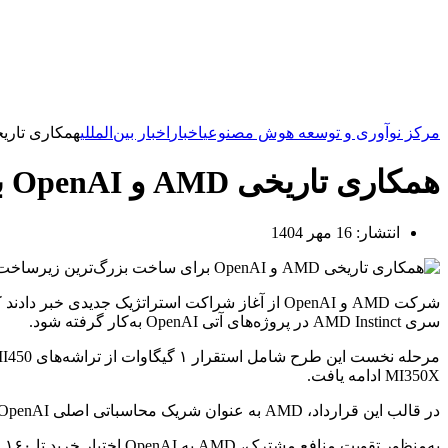
مرکز نوآوری و توسعه هوش مصنوعی
اخبار
اخبار بین‌المللی
همکاری تاریخی AMD و OpenAI برای ساخت بزرگ‌ترین زیرساخت 
همکاری تاریخی AMD و OpenAI برای ساخت بزرگ‌ترین زیرساخت هوش مصنوعی جهان
انتشار:
16 مهر 1404
سری AMD Instinct در پروژه‌های آتی OpenAI به‌کار گرفته شود.
MI350X ادامه یافت.
در قالب این قرارداد، AMD به عنوان شریک محاسباتی اصلی OpenAI شناخته می‌شود و دو شرکت برای بهینه‌سازی نقشه‌راه محصولات سخت‌افزاری و نرم‌افزاری خود همکاری نزدیکی خواهند داشت.
به‌منظور تقویت منافع مشترک، AMD به OpenAI اختیار خرید تا ۱۶۰ میلیون سهم از سهام خود را اعطا کرده است که در ازای دستیابی به اهداف فنی و تجاری معین فعال می‌شود.