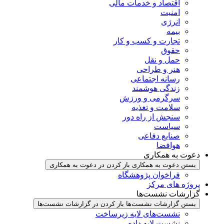
اقتصاد و خدمات مالی
امنیت
انرژی
بیمه
تجارت و کسب و کار
حقوق
حمل و نقل
هنر و طراحی
رسانه اجتماعی
زندگی هوشمند
سرگرمی و ورزش
سلامت و تغذیه
سنجش از راه دور
سیاست
صنایع دفاعی
هوافضا
دعوت به همکاری
بستن دعوت به همکاری
باز کردن در دعوت به همکاری
فراخوان پژوهشگاه
پروژه های مرکز
گزارشات نشست‌ها
بستن گزارشات نشست‌ها
باز کردن در گزارشات نشست‌ها
نشست‌‌های لایه زیرساخت
نشست لایه داده