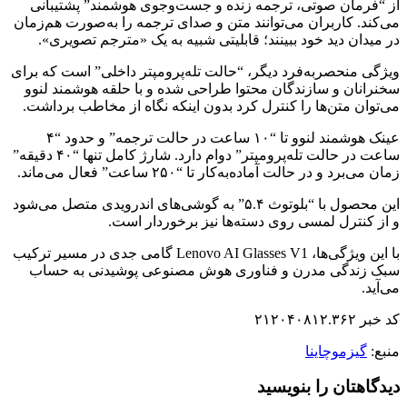
از “فرمان صوتی، ترجمه زنده و جست‌وجوی هوشمند” پشتیبانی
می‌کند. کاربران می‌توانند متن و صدای ترجمه را به‌صورت هم‌زمان
در میدان دید خود ببینند؛ قابلیتی شبیه به یک «مترجم تصویری».
ویژگی منحصربه‌فرد دیگر، “حالت تله‌پرومپتر داخلی” است که برای
سخنرانان و سازندگان محتوا طراحی شده و با حلقه هوشمند لنوو
می‌توان متن‌ها را کنترل کرد بدون اینکه نگاه از مخاطب برداشت.
عینک هوشمند لنوو تا “۱۰ ساعت در حالت ترجمه” و حدود “۴
ساعت در حالت تله‌پرومپتر” دوام دارد. شارژ کامل تنها “۴۰ دقیقه”
زمان می‌برد و در حالت آماده‌به‌کار تا “۲۵۰ ساعت” فعال می‌ماند.
این محصول با “بلوتوث ۵.۴” به گوشی‌های اندرویدی متصل می‌شود
و از کنترل لمسی روی دسته‌ها نیز برخوردار است.
با این ویژگی‌ها، Lenovo AI Glasses V1 گامی جدی در مسیر ترکیب
سبک زندگی مدرن و فناوری هوش مصنوعی پوشیدنی به حساب
می‌آید.
کد خبر ۲۱۲۰۴۰۸۱۲.۳۶۲
منبع:
گیزموچاینا
دیدگاهتان را بنویسید