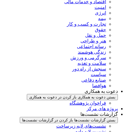
اقتصاد و خدمات مالی
امنیت
انرژی
بیمه
تجارت و کسب و کار
حقوق
حمل و نقل
هنر و طراحی
رسانه اجتماعی
زندگی هوشمند
سرگرمی و ورزش
سلامت و تغذیه
سنجش از راه دور
سیاست
صنایع دفاعی
هوافضا
دعوت به همکاری
بستن دعوت به همکاری
باز کردن در دعوت به همکاری
فراخوان پژوهشگاه
پروژه های مرکز
گزارشات نشست‌ها
بستن گزارشات نشست‌ها
باز کردن در گزارشات نشست‌ها
نشست‌‌های لایه زیرساخت
نشست لایه داده