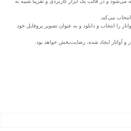
آن با افشاگری مت ناوارا، یکی از فعالان حوزه فناوری در فضای وب منتشر شد، با نام AI Avatars شناخته می‌شود و در قالب یک ابزار کاربردی و تقریبا شبیه به
 یا چند آواتار را انتخاب و دانلود و به عنوان تصویر پروفایل خود