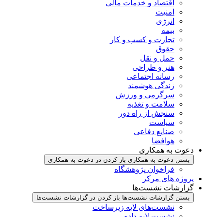
اقتصاد و خدمات مالی
امنیت
انرژی
بیمه
تجارت و کسب و کار
حقوق
حمل و نقل
هنر و طراحی
رسانه اجتماعی
زندگی هوشمند
سرگرمی و ورزش
سلامت و تغذیه
سنجش از راه دور
سیاست
صنایع دفاعی
هوافضا
دعوت به همکاری
بستن دعوت به همکاری
باز کردن در دعوت به همکاری
فراخوان پژوهشگاه
پروژه های مرکز
گزارشات نشست‌ها
بستن گزارشات نشست‌ها
باز کردن در گزارشات نشست‌ها
نشست‌‌های لایه زیرساخت
نشست لایه داده