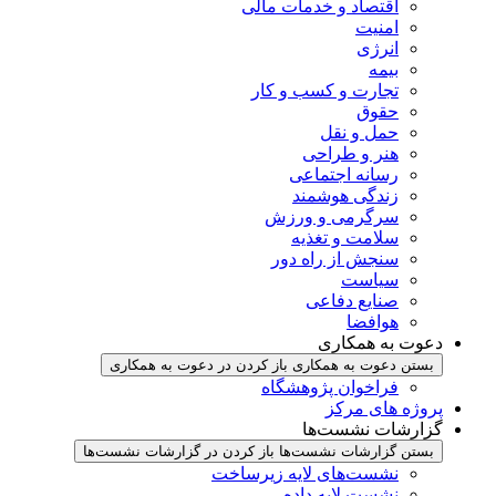
اقتصاد و خدمات مالی
امنیت
انرژی
بیمه
تجارت و کسب و کار
حقوق
حمل و نقل
هنر و طراحی
رسانه اجتماعی
زندگی هوشمند
سرگرمی و ورزش
سلامت و تغذیه
سنجش از راه دور
سیاست
صنایع دفاعی
هوافضا
دعوت به همکاری
بستن دعوت به همکاری
باز کردن در دعوت به همکاری
فراخوان پژوهشگاه
پروژه های مرکز
گزارشات نشست‌ها
بستن گزارشات نشست‌ها
باز کردن در گزارشات نشست‌ها
نشست‌‌های لایه زیرساخت
نشست لایه داده