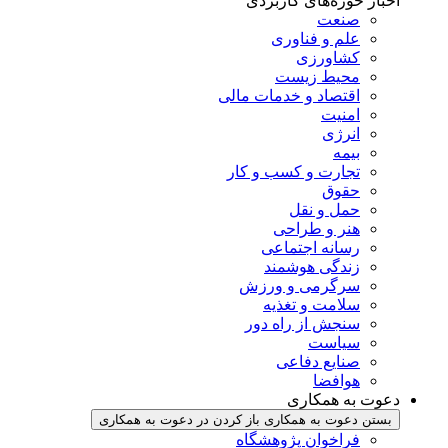
اخبار حوزه‌های کاربردی
صنعت
علم و فناوری
کشاورزی
محیط زیست
اقتصاد و خدمات مالی
امنیت
انرژی
بیمه
تجارت و کسب و کار
حقوق
حمل و نقل
هنر و طراحی
رسانه اجتماعی
زندگی هوشمند
سرگرمی و ورزش
سلامت و تغذیه
سنجش از راه دور
سیاست
صنایع دفاعی
هوافضا
دعوت به همکاری
بستن دعوت به همکاری
باز کردن در دعوت به همکاری
فراخوان پژوهشگاه