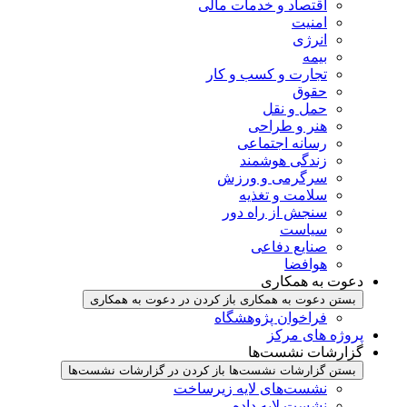
اقتصاد و خدمات مالی
امنیت
انرژی
بیمه
تجارت و کسب و کار
حقوق
حمل و نقل
هنر و طراحی
رسانه اجتماعی
زندگی هوشمند
سرگرمی و ورزش
سلامت و تغذیه
سنجش از راه دور
سیاست
صنایع دفاعی
هوافضا
دعوت به همکاری
بستن دعوت به همکاری
باز کردن در دعوت به همکاری
فراخوان پژوهشگاه
پروژه های مرکز
گزارشات نشست‌ها
بستن گزارشات نشست‌ها
باز کردن در گزارشات نشست‌ها
نشست‌‌های لایه زیرساخت
نشست لایه داده