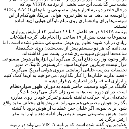
پشت سر گذاشت. این جت بخشی از برنامه VISTA بود که
درحال‌حاضر دو نرم‌افزار هوش مصنوعی به نام‌های AACO و ACE
را توسعه می‌دهد. اما به نظر نیروی هوایی آمریکا، هیچ‌کدام از این
سیستم‌ها برای پیاده‌سازی روی تمام ناوگان هوایی آن‌ها آماده
نیستند.
برنامه VISTA در حد فاصل ۱ تا ۱۶ دسامبر ۱۲ آزمایش پروازی
مجموعاً به مدت بیش از ۱۷ ساعت را انجام داد. اگرچه اطلاعات
زیادی درباره شیوه تعلیم این هوش مصنوعی منتشر نشده است، اما
می‌دانیم که هر دو سیستم پیش از نصب‌شدن روی جنگنده‌ها،
ساعت‌ها آموزش شبیه‌سازی‌شده را پشت سر گذاشته‌اند.
بااین‌وجود، وزارت دفاع آمریکا می‌گوید این ابزار‌های هوش مصنوعی
قرار نیست جایگزین خلبان‌ها شود. «کریستوفر کاتینگ»، مدیر
تحقیقات مدرسه خلبانی آزمایشی نیروی هوایی آمریکا می‌گوید:
«قصد نداریم خلبان‌ها را کنار بگذاریم؛ می‌خواهیم به آن‌ها کمک کنیم
و ابزاری اضافه را در اختیارشان قرار دهیم.»
کاتینگ می‌گوید وضعیت حاضر شبیه به دوران ظهور سواره‌نظام
است. در آن دوره اسب‌ها به سربازان کمک می‌کردند تا دیگر
دغدغه‌ای برای حرکت نداشته باشند و تمرکز خود را روی مبارزه
بگذارند. هوش مصنوعی هم می‌تواند به روش‌های مختلف مفید واقع
شود. برای نمونه، اگر خلبان حین عملیات از هوش برود یا کشته
شود، هوش مصنوعی می‌تواند به پرواز ادامه دهد و او را به مقر
ارتش برگرداند.
علاوه‌براین، گفته شده است که برنامه VISTA می‌تواند در زمینه