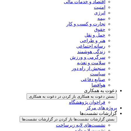
اقتصاد و خدمات مالی
امنیت
انرژی
بیمه
تجارت و کسب و کار
حقوق
حمل و نقل
هنر و طراحی
رسانه اجتماعی
زندگی هوشمند
سرگرمی و ورزش
سلامت و تغذیه
سنجش از راه دور
سیاست
صنایع دفاعی
هوافضا
دعوت به همکاری
بستن دعوت به همکاری
باز کردن در دعوت به همکاری
فراخوان پژوهشگاه
پروژه های مرکز
گزارشات نشست‌ها
بستن گزارشات نشست‌ها
باز کردن در گزارشات نشست‌ها
نشست‌‌های لایه زیرساخت
نشست لایه داده