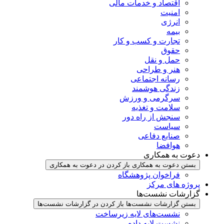
اقتصاد و خدمات مالی
امنیت
انرژی
بیمه
تجارت و کسب و کار
حقوق
حمل و نقل
هنر و طراحی
رسانه اجتماعی
زندگی هوشمند
سرگرمی و ورزش
سلامت و تغذیه
سنجش از راه دور
سیاست
صنایع دفاعی
هوافضا
دعوت به همکاری
بستن دعوت به همکاری
باز کردن در دعوت به همکاری
فراخوان پژوهشگاه
پروژه های مرکز
گزارشات نشست‌ها
بستن گزارشات نشست‌ها
باز کردن در گزارشات نشست‌ها
نشست‌‌های لایه زیرساخت
نشست لایه داده