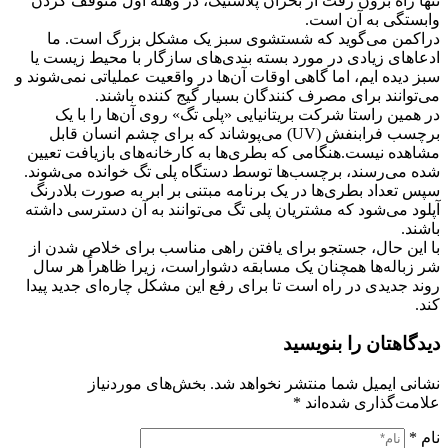
تنها راه برون رفت از بحران پلاستیک، در وهله اول متوقف کردن
وابستگی به آن است.
دراکمن می‌گوید که شستشوی سبز یک مشکل بزرگ است. ما
ادعا‌های زیادی در مورد بسته بندی‌های سازگار با محیط زیست یا
سبز دیده ایم، اما گاهی اوقات آن‌ها در واقعیت عملیاتی نمی‌شوند و
می‌توانند برای مصرف کنندگان بسیار گیج کننده باشند.
در همین راستا شرکت بریتانیایی «پلی تگ» روی آن‌ها را با یک
برچسب فرابنفش (UV) می‌پوشاند که برای چشم انسان قابل
مشاهده نیست.هنگامی که بطری‌ها به کارخانه‌های بازیافت تعیین
شده می‌رسند، برچسب‌ها توسط دستگاه پلی تگ خوانده می‌شوند.
سپس تعداد بطری‌ها در یک برنامه مبتنی بر ابر به صورت بلادرنگ
آپلود می‌شود که مشتریان پلی تگ می‌توانند به آن دسترسی داشته
باشند.
با این حال، جستجو برای یافتن راهی مناسب برای خلاص شدن از
شر زباله‌ها همچنان یک مسابقه دشواراست، زیرا ظاهراً هر سال
روند جدیدی در راه است تا برای رفع این مشکل چاره‌ای جدید پیدا
کند.
دیدگاهتان را بنویسید
نشانی ایمیل شما منتشر نخواهد شد.
بخش‌های موردنیاز
علامت‌گذاری شده‌اند
*
نام
*