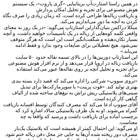
در همین راستا استارت‌آپ بریتانیایی «گری پاروت»، یک سیستم
هوش مصنوعی برای تجزیه و تحلیل امکان پردازش
و بازیافت زباله‌ها طراحی کرده است، که زمان زیادی را صرف نگاه
کردن به آنچه ما دور می‌اندازیم می‌کند.
میکلا دراکمن بنیان‌گذاراین استارتاپ می‌گوید: «در یک روز به معنای
واقعی کلمه کوه‌هایی از زباله در یک تأسیسات خواهید داشت، و آنچه
بسیار تکان‌دهنده و شگفت‌انگیز است این است که هرگز متوقف
نمی‌شود. هیچ تعطیلاتی برای ضایعات وجود ندارد و فقط ادامه
می‌یابد.»
این استارتاپ دوربین‌ها را در بالای تسمه نقاله حدود ۵۰ سایت
بازیافت زباله در اروپا قرار می‌دهد و از نرم افزار هوش مصنوعی
برای تجزیه و تحلیل آنچه بر روی نقاله‌ها عبور می‌کند استفاده
می‌کند.
«تروی سووپ» شرکتی را اداره می‌کند که قصد دارد بسته بندی
بهتری تولید کند. «فوت پرینت» با سوپرمارکت‌ها برای تبدیل
سینی‌های پلاستیکی ریش تراش به تیغ‌های ساخته شده از الیاف
گیاهی کار کرده است.
آقای سووپ ادعا می‌کند که مصرف کنندگان توسط افسانه بازیافت
گمراه می‌شوند. او به یک ظرف پلاستیکی سالاد اشاره کرد که
برچسب آماده برای بازیافت داشت و پرسید که واقعاً به چه
معناست.
او می‌گوید: این احتمال کمتر از همیشه است که پلاستیک یک‌بار
مصرف دور ریخته شده آن‌ها به جایی جز محل دفن زباله ختم شود.