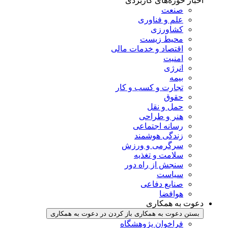
اخبار حوزه‌های کاربردی
صنعت
علم و فناوری
کشاورزی
محیط زیست
اقتصاد و خدمات مالی
امنیت
انرژی
بیمه
تجارت و کسب و کار
حقوق
حمل و نقل
هنر و طراحی
رسانه اجتماعی
زندگی هوشمند
سرگرمی و ورزش
سلامت و تغذیه
سنجش از راه دور
سیاست
صنایع دفاعی
هوافضا
دعوت به همکاری
بستن دعوت به همکاری
باز کردن در دعوت به همکاری
فراخوان پژوهشگاه