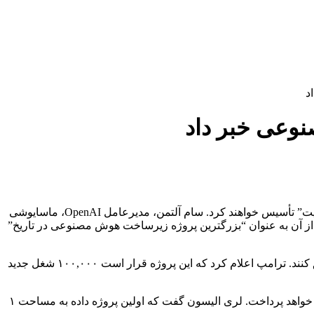
دوشنبه، سه شرکت بزرگ فناوری اعلام کردند که برای توسعه زیرساخت‌های هوش مصنوعی در ایالات متحده، شرکتی جدید به نام “استارگیت” تأسیس خواهند کرد. سام آلتمن، مدیرعامل OpenAI، ماسایوشی
ند و ترامپ از آن به عنوان “بزرگترین پروژه زیرساخت هوش مصنوعی در تاریخ”
این شرکت‌ها در ابتدا ۱۰۰ میلیارد دلار سرمایه‌گذاری خواهند کرد و قصد دارند در سال‌های آینده تا ۵۰۰ میلیارد دلار در پروژه استارگیت تزریق کنند. ترامپ اعلام کرد که این پروژه قرار است ۱۰۰,۰۰۰ شغل جدید
استارگیت به ساخت “زیرساخت‌های فیزیکی و مجازی برای قدرت‌دهی به نسل بعدی هوش مصنوعی” از جمله مراکز داده در سراسر کشور خواهد پرداخت. لری الیسون گفت که اولین پروژه داده به مساحت ۱