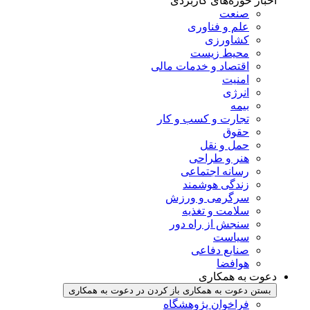
اخبار حوزه‌های کاربردی
صنعت
علم و فناوری
کشاورزی
محیط زیست
اقتصاد و خدمات مالی
امنیت
انرژی
بیمه
تجارت و کسب و کار
حقوق
حمل و نقل
هنر و طراحی
رسانه اجتماعی
زندگی هوشمند
سرگرمی و ورزش
سلامت و تغذیه
سنجش از راه دور
سیاست
صنایع دفاعی
هوافضا
دعوت به همکاری
بستن دعوت به همکاری
باز کردن در دعوت به همکاری
فراخوان پژوهشگاه