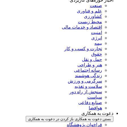
اخبار حوزه‌های کاربردی
صنعت
علم و فناوری
کشاورزی
محیط زیست
اقتصاد و خدمات مالی
امنیت
انرژی
بیمه
تجارت و کسب و کار
حقوق
حمل و نقل
هنر و طراحی
رسانه اجتماعی
زندگی هوشمند
سرگرمی و ورزش
سلامت و تغذیه
سنجش از راه دور
سیاست
صنایع دفاعی
هوافضا
دعوت به همکاری
بستن دعوت به همکاری
باز کردن در دعوت به همکاری
فراخوان پژوهشگاه