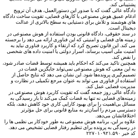
پشتیبانی کند.
دادگاه عالی گفت که با صدور این دستورالعمل، هدف آن ترویج
ادغام عمیق هوش مصنوعی با کارهای قضایی، تقویت ساخت دادگاه
های هوشمند و تلاش برای دستیابی به سطح بالاتری از عدالت
دیجیتال است.
در سند حقوقی، دادگاه قانونی بودن استفاده از هوش مصنوعی در
زمینه های قضایی و امنیتی که این فناوری ارائه می دهد را برجسته
می کند. این قانون تصریح کرد که ارتقاء و کاربرد فناوری نباید به
امنیت ملی آسیب برساند، اسرار دولتی یا امنیت داده های شخصی
را نقض کند.
همچنین تاکید می‌کند که احکام باید همیشه توسط قضات صادر شود،
به این معنی که هوش مصنوعی نمی‌تواند جایگزین قضات در
تصمیم‌گیری پرونده‌ها شود. این نشان می دهد که نتایج حاصل از
استفاده از فناوری می تواند به عنوان مرجع تکمیلی در نظارت و
مدیریت قضایی عمل کند.
دادگاه عالی روز جمعه گفت که تقویت کاربرد هوش مصنوعی در
زمینه‌های قضایی نه تنها به قضات کمک می‌کند تا بار رسیدگی به
مسائل بی‌اهمیت را برای بهبود کارایی کاری خود کاهش دهند، بلکه
دسترسی مردم را آسان‌تر به منابع قانونی برای حل مؤثرتر
اختلافاتشان می‌دهد.
علاوه بر این، برنامه هوش مصنوعی به طور خودکار بی نظمی ها را
در رسیدگی به پرونده برای تنظیم رفتار قضایی تشخیص می دهد.
کد خبر ۲۲۷۰۱۰۹۲۱.۵۹۰