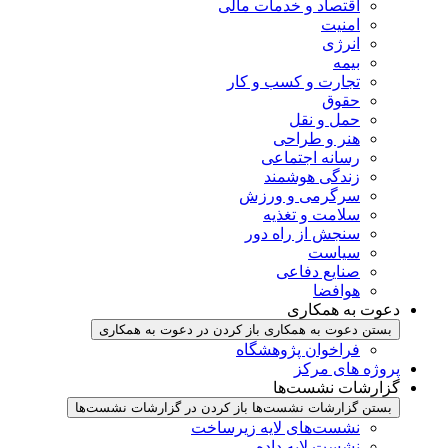
اقتصاد و خدمات مالی
امنیت
انرژی
بیمه
تجارت و کسب و کار
حقوق
حمل و نقل
هنر و طراحی
رسانه اجتماعی
زندگی هوشمند
سرگرمی و ورزش
سلامت و تغذیه
سنجش از راه دور
سیاست
صنایع دفاعی
هوافضا
دعوت به همکاری
بستن دعوت به همکاری
باز کردن در دعوت به همکاری
فراخوان پژوهشگاه
پروژه های مرکز
گزارشات نشست‌ها
بستن گزارشات نشست‌ها
باز کردن در گزارشات نشست‌ها
نشست‌‌های لایه زیرساخت
نشست لایه داده