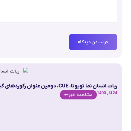
ربات انسان نما تویوتا، CUE، دومین عنوان رکوردهای گینس خود را برای طولانی ترین شوت موفق بسکتبال توسط ربات به دست آورد.
24 آذر 1403
مشاهده خبر