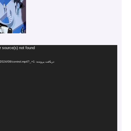
نمایشگر
r source(s) not found
ویدیو
دریافت پرونده: https://portal.interactcode.ir/wp-content/uploads/2024/08/control.mp4?_=1