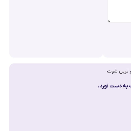
ربا
24 آذر 1403