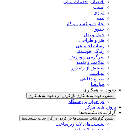
اقتصاد و خدمات مالی
امنیت
انرژی
بیمه
تجارت و کسب و کار
حقوق
حمل و نقل
هنر و طراحی
رسانه اجتماعی
زندگی هوشمند
سرگرمی و ورزش
سلامت و تغذیه
سنجش از راه دور
سیاست
صنایع دفاعی
هوافضا
دعوت به همکاری
بستن دعوت به همکاری
باز کردن در دعوت به همکاری
فراخوان پژوهشگاه
پروژه های مرکز
گزارشات نشست‌ها
بستن گزارشات نشست‌ها
باز کردن در گزارشات نشست‌ها
نشست‌‌های لایه زیرساخت
نشست لایه داده