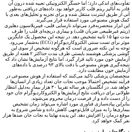
تفاوت‌های اندکی دارد؛ اما حسگر الکترونیکی تعبیه شده درون آن
قادر به آنالیز ریتم قلب کاربر خواهد بود. داده‌های دریافتی به‌طور
آنی از طریق اینترنت منتقل شده و برای تجزیه و تحلیل‌های بعدی با
کمک هوش مصنوعی مورد استفاده قرار می‌گیرند.
این ابزار منحصربه‌فرد می‌تواند نارسایی قلبی، فیبریلاسیون دهلیزی
(ریتم غیرطبیعی ضربان قلب) و بیماری دریچه‌ای قلب را ظرف
مدت تنها ۱۵ ثانیه تشخیص دهد. در نتیجه این محصول یک جایگزین
موثر برای تست سنتی الکتروکاردیوگرام (ECG) به‌شمار می‌رود.
توجه به این نکته ضروری است که هرگونه تشخیص از سوی این
گوشی پزشکی هوشمند بایستی ظرف مدت حداکثر ۲ هفته از طریق
آزمایش خون مورد تائید قرار گیرد. اما نتایج آزمایش‌ها نشان داد که
نتیجه‌گیری هوش مصنوعی با دقت بالای ۹۳ درصدی با داده‌های
آزمایش خون مطابقت دارد.
متخصصان پزشکی تاکید می‌کنند که استفاده از هوش مصنوعی در
فرآیند تشخیص احتمالا موجب نجات جان تعداد زیادی از انسان‌ها
خواهد شد. در انگلستان هر ساله تقریبا ۳۰ هزار بیمار به‌دلیل انتظار
طولانی برای دریافت نتایج آزمایش‌ها و الکتروکاردیوگرام جان خود
را از دست داده و از فرصت درمان محروم می‌شوند.
بنابراین پیاده‌سازی فناوری مورد اشاره می‌تواند زمان تشخیص
بیماری‌ها را به میزان قابل‌توجهی کاهش داده و شانس شروع به
موقع درمان را افزایش دهد. این پدیده نهایتا به نجات جان صدها هزار
نفر کمک خواهد کرد.