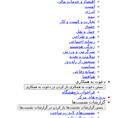
اقتصاد و خدمات مالی
امنیت
انرژی
بیمه
تجارت و کسب و کار
حقوق
حمل و نقل
هنر و طراحی
رسانه اجتماعی
زندگی هوشمند
سرگرمی و ورزش
سلامت و تغذیه
سنجش از راه دور
سیاست
صنایع دفاعی
هوافضا
دعوت به همکاری
بستن دعوت به همکاری
باز کردن در دعوت به همکاری
فراخوان پژوهشگاه
پروژه های مرکز
گزارشات نشست‌ها
بستن گزارشات نشست‌ها
باز کردن در گزارشات نشست‌ها
نشست‌‌های لایه زیرساخت
نشست لایه داده