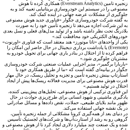
زنجیره تامین (Everstream Analytics) همکاری کرده تا هوش
مصنوعی را در سیستم این خودروسازی بریتانیایی تعبیه کند و به
جلوگیری از مشکلات عرضه جهانی در آینده کمک کند.
به گفته شرکت خودروسازی جگوار «فناوری جدید هوش مصنوعی
به این شرکت اجازه می‌دهد تا زنجیره تأمین خود را به صورت
بلادرنگ تحت نظر داشته باشد و از تولید مدل‌های فعلی و نسل بعدی
خودروهای الکتریکی خود محافظت کند.»
یکی از واحدهای «تاتا موتورز» هند معتقد است که فناوری «اورنوت»
(Evernote) یا یادداشت برداری دیجیتال در حال حاضر این امکان را
فراهم کرده تا از اختلال در بنادر باری جهانی برای تحویل خودرو به
مشتریان جلوگیری شود.»
«باربارا برگمیر»، مدیر اجرایی عملیات صنعتی شرکت خودروسازی
جگوار در بیانیه‌ای گفته است که «ما از طریق همکاری خود با
استارتاپ بینش زنجیره تأمین و تجزیه و تحلیل ریسک، در حال مهار
قدرت هوش مصنوعی برای مدیریت فعالانه ریسک‌ها پیش از ایجاد
اختلال در تولید هستیم.»
این فناوری ترکیبی از هوش مصنوعی، تحلیل‌های پیش‌بینی کننده،
یادگیری ماشینی و شهود انسانی برای طرح‌ریزی حوادث در حال
ظهور مانند بلایای طبیعی، حملات، نقض داده‌ها و مسائل صادراتی
در یک نقشه جهانی استفاده می‌کند.
در دنیای بعد از همه‌گیری کرونا مشکلاتی از جمله زنجیره تأمین،
گروهی رو به رشد از استارت‌آپ‌ها و شرکت‌های لجستیک تأسیس
شده و یک صنعت چند میلیارد دلاری ایجاد کرد تا از هوش مصنوعی و